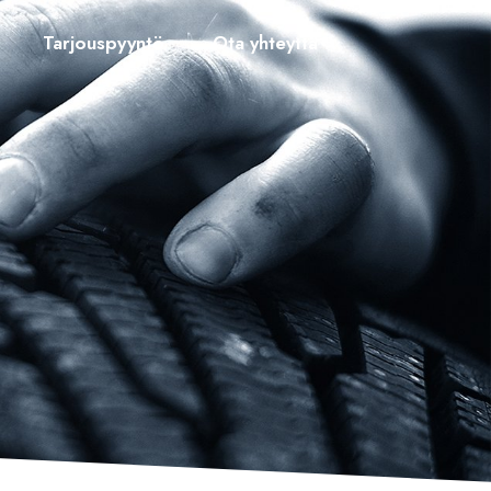
Tarjouspyyntö
Ota yhteyttä