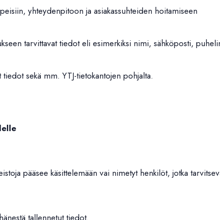
arpeisiin, yhteydenpitoon ja asiakassuhteiden hoitamiseen
tukseen tarvittavat tiedot eli esimerkiksi nimi, sähköposti, puhel
mat tiedot sekä mm. YTJ-tietokantojen pohjalta.
lelle
ineistoja pääsee käsittelemään vai nimetyt henkilöt, jotka tarvitsev
 hänestä tallennetut tiedot.