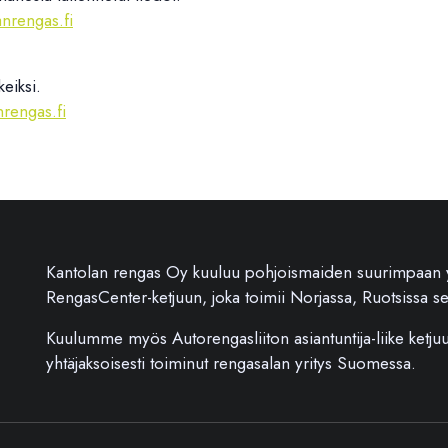
anrengas.fi
keiksi.
nrengas.fi
Kantolan rengas Oy kuuluu pohjoismaiden suurimpaan yk
RengasCenter-ketjuun, joka toimii Norjassa, Ruotsissa 
Kuulumme myös Autorengasliiton asiantuntija-liike ket
yhtäjaksoisesti toiminut rengasalan yritys Suomessa.