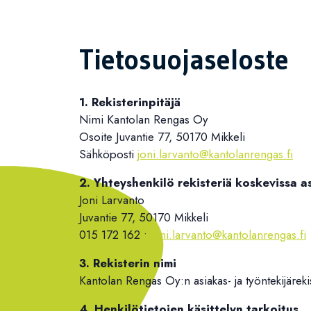
Tietosuojaseloste
1. Rekisterinpitäjä
Nimi Kantolan Rengas Oy
Osoite Juvantie 77, 50170 Mikkeli
Sähköposti
joni.larvanto@kantolanrengas.fi
2. Yhteyshenkilö rekisteriä koskevissa a
Joni Larvanto
Juvantie 77, 50170 Mikkeli
015 172 162 •
joni.larvanto@kantolanrengas.fi
3. Rekisterin nimi
Kantolan Rengas Oy:n asiakas- ja työntekijäreki
4. Henkilötietojen käsittelyn tarkoitus