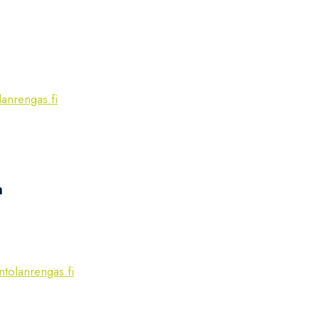
anrengas.fi
n
tolanrengas.fi