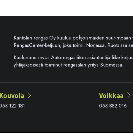
Kantolan rengas Oy kuuluu pohjoismaiden suurimpaan yk
RengasCenter-ketjuun, joka toimii Norjassa, Ruotsissa 
Kuulumme myös Autorengasliiton asiantuntija-liike ket
yhtäjaksoisesti toiminut rengasalan yritys Suomessa.
Kouvola
Voikkaa
053 122 181
053 882 016