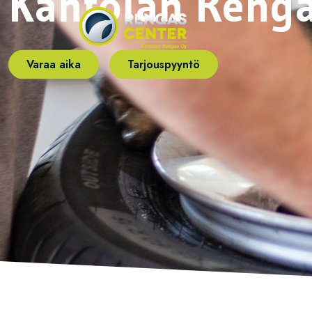
Kantolan Renga
Varaa aika
Tarjouspyyntö