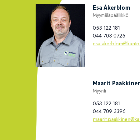
Esa Åkerblom
Myymäläpäällikkö
053 122 181
044 703 0725
esa.akerblom@kantol
Maarit Paakkine
Myynti
053 122 181
044 709 3396
maarit.paakkinen@kan