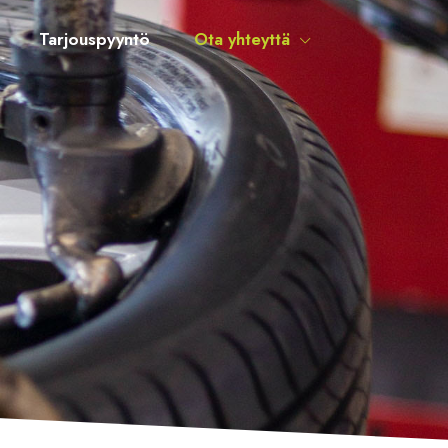
Tarjouspyyntö
Ota yhteyttä