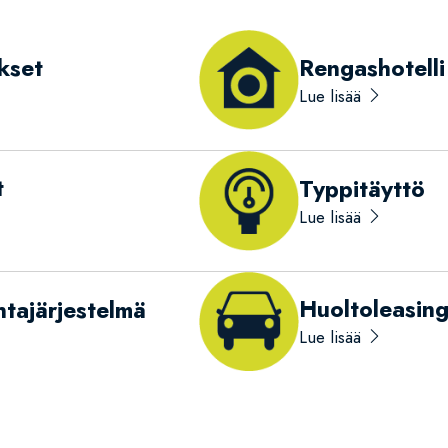
kset
Rengashotelli
Lue lisää
t
Typpitäyttö
Lue lisää
Huoltoleasing
tajärjestelmä
Lue lisää