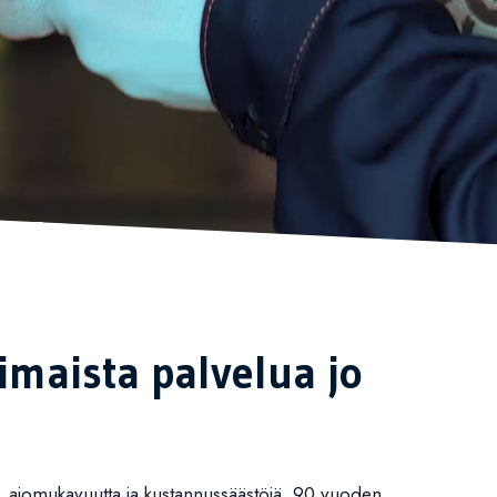
olet
maista palvelua jo
a, ajomukavuutta ja kustannussäästöjä. 90 vuoden