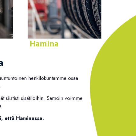
Hamina
Yhteystiedot
a
stuuntuntoinen henkilökuntamme osaa
.
ät siististi sisätiloihin. Samoin voimme
a.
, että Haminassa.