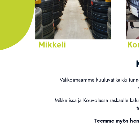
Mikkeli
Ko
Yhteystiedot
Yhtey
Valikoimaamme kuuluvat kaikki tunn
Mikkelissä ja Kouvolassa raskaalle kalu
t
Teemme myös henk