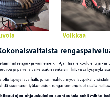
uvola
Voikkaa
stiedot
Yhteystiedot
Kokonaisvaltaista rengaspalvelu
etuimmat rengas- ja vannemerkit. Ajan tasalle koulutettu ja va
neuvoa ja palvella vaikeissakin renkaisiin liittyvissä kysymyksissä
stolle läpiajettava halli, johon mahtuu myös täyspitkät yhdistelm
ehdä useimpien työkoneiden rengastoimenpiteet sisällä halliss
ilöautojen ohjauskulmien suuntauksia sekä Mikkelissä